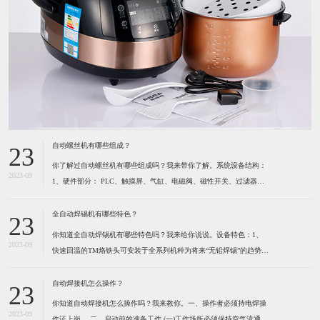
自动螺丝机有哪些组成？
23
你了解过自动螺丝机有哪些组成吗？我来带你了解。系统设备结构：
2023-09
1、硬件部分： PLC、触摸屏、气缸、电磁阀、磁性开关、过滤器及
调压阀、各种感应开关、保护光栅、计断器、按键开关、指示灯、报
警灯、空气开关、开关电源、风批、振动盘、系统设备箱、电箱、定
全自动焊锡机有哪些特色？
23
位夹具等组成。2、软件部分： 启动功能、自动
你知道全自动焊锡机有哪些特色吗？我来给你说说。设备特色：1、
2023-09
快速回温的TM烙铁头可安装于全系列机种为将来“无铅焊锡”的趋势所
设计 高精度的热电耦位于烙铁最前端，所以能感测到烙铁头前端温度
的细微变化。（1）六秒钟之内即可达到300℃。（2）卡式设计的烙
自动焊接机怎么操作？
23
铁头可快速更换并且方便容易。（3）烙铁形式多
你知道自动焊接机怎么操作吗？我来教你。一、操作者必须持电焊操
2023-09
作证上岗。 ​二、启动前的准备工作 (一)工作场所必须保持空气流通,