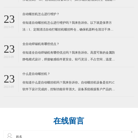
防止由于工作气体的使用而造成用户缺氧。 (二)不可在工作场所堆放
易燃物品,以防发生火灾。 (三)检查焊机外壳是否接地,电缆是否破
自动螺丝机怎么进行维护？
23
损。 (四)检查焊机各接线点是否松
你知道自动螺丝机怎么进行维护吗？我来告诉你。以下就是保养方
2023-09
法：1、定期清洁自动打螺丝机螺丝料仓，确保机器料仓清洁干净。
定期清洁送钉系统，确保送钉系统运行顺畅，建议定期在运动部份适
量加些润滑脂，保持通风,干燥。 2、定期清洁自动打螺丝机螺丝
全自动焊锡机有哪些优点？
23
轨道，确保螺丝在轨道内运行顺畅。因为有些螺丝是有打油的，用
你知道全自动焊锡机有哪些优点吗？我来告诉你。高度可靠的金属防
2023-09
静电模式设计，焊接敏感组件更安全。轻巧灵活，不占空间，温度，
送锡速度，锡点大小可调。操控容易新手二小时熟练，可节省50%人
力。为了健康请使用环保型无铅锡线。特别适合各类电子连接器，
什么是自动螺丝机？
23
LED灯串，视频音频线插头，耳机线，电脑数据线，小型线路板及
你知道什么是自动螺丝机吗？我来告诉你。自动螺丝机设备是在PLC
2023-09
软件下设计完成的，控制功能非常强大。设备系统根据客户产品的实
际情况而定制，满足工业自动化的品质和效率要求。本系统应用气动
及PLC技术来实现自动化操作，减少人手，提高效率，确保产品质
量。通过自动化操作方法，全面提高各种产品的生产效率、品质控
在线留言