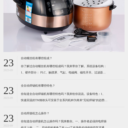
自动螺丝机有哪些组成？
23
你了解过自动螺丝机有哪些组成吗？我来带你了解。系统设备结构：
2023-09
1、硬件部分： PLC、触摸屏、气缸、电磁阀、磁性开关、过滤器及
调压阀、各种感应开关、保护光栅、计断器、按键开关、指示灯、报
警灯、空气开关、开关电源、风批、振动盘、系统设备箱、电箱、定
全自动焊锡机有哪些特色？
23
位夹具等组成。2、软件部分： 启动功能、自动
你知道全自动焊锡机有哪些特色吗？我来给你说说。设备特色：1、
2023-09
快速回温的TM烙铁头可安装于全系列机种为将来“无铅焊锡”的趋势所
设计 高精度的热电耦位于烙铁最前端，所以能感测到烙铁头前端温度
的细微变化。（1）六秒钟之内即可达到300℃。（2）卡式设计的烙
自动焊接机怎么操作？
23
铁头可快速更换并且方便容易。（3）烙铁形式多
你知道自动焊接机怎么操作吗？我来教你。一、操作者必须持电焊操
2023-09
作证上岗。 ​二、启动前的准备工作 (一)工作场所必须保持空气流通,