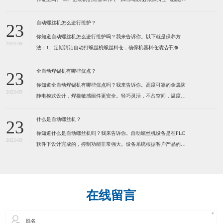
防止由于工作气体的使用而造成用户缺氧。 (二)不可在工作场所堆放
易燃物品,以防发生火灾。 (三)检查焊机外壳是否接地,电缆是否破
自动螺丝机怎么进行维护？
23
损。 (四)检查焊机各接线点是否松
你知道自动螺丝机怎么进行维护吗？我来告诉你。以下就是保养方
2023-09
法：1、定期清洁自动打螺丝机螺丝料仓，确保机器料仓清洁干净。
定期清洁送钉系统，确保送钉系统运行顺畅，建议定期在运动部份适
量加些润滑脂，保持通风,干燥。 2、定期清洁自动打螺丝机螺丝
全自动焊锡机有哪些优点？
23
轨道，确保螺丝在轨道内运行顺畅。因为有些螺丝是有打油的，用
你知道全自动焊锡机有哪些优点吗？我来告诉你。高度可靠的金属防
2023-09
静电模式设计，焊接敏感组件更安全。轻巧灵活，不占空间，温度，
送锡速度，锡点大小可调。操控容易新手二小时熟练，可节省50%人
力。为了健康请使用环保型无铅锡线。特别适合各类电子连接器，
什么是自动螺丝机？
23
LED灯串，视频音频线插头，耳机线，电脑数据线，小型线路板及
你知道什么是自动螺丝机吗？我来告诉你。自动螺丝机设备是在PLC
2023-09
软件下设计完成的，控制功能非常强大。设备系统根据客户产品的实
际情况而定制，满足工业自动化的品质和效率要求。本系统应用气动
及PLC技术来实现自动化操作，减少人手，提高效率，确保产品质
量。通过自动化操作方法，全面提高各种产品的生产效率、品质控
在线留言