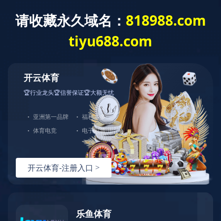
网站地图(Build090324)：(2023-05-18 15:52:32)
1.
长盈精密-开云官方端网站登录入口
2.
精密流量调节器组装机-开云官方端网站登录入口
3.
新闻资讯_[开云官方端网站登录入口]一站式提供自动化设备服务
4.
五金电子非标自动化-开云官方端网站登录入口
5.
在线留言_[开云官方端网站登录入口]一站式提供自动化设备服务
6.
原片穿片生产线-开云官方端网站登录入口
7.
自动焊锡机,非标自动化设备_[开云官方端网站登录入口]一站式提供自动化设备
8.
图片案例
9.
医疗耗材组装领域-开云官方端网站登录入口
10.
服务支持-开云官方端网站登录入口
11.
KYOCERA-开云官方端网站登录入口
12.
应用领域_[开云官方端网站登录入口]一站式提供自动化设备服务
13.
人才招聘_[开云官方端网站登录入口]一站式提供自动化设备服务
14.
自动焊锡机,非标自动化设备,精密自动化定制|生产厂家_[开云官方端网站登录
15.
合作客户_[开云官方端网站登录入口]一站式提供自动化设备服务
16.
服务支持_[开云官方端网站登录入口]一站式提供自动化设备服务
17.
中海达-开云官方端网站登录入口
18.
汽车零部件组装领域-开云官方端网站登录入口
19.
注塑模在线自动切水口线-开云官方端网站登录入口
20.
自动螺丝机怎么进行维护？-开云官方端网站登录入口