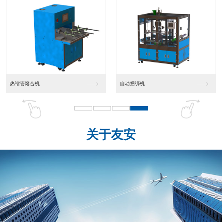
热缩管熔合机
自动捆绑机
关于友安