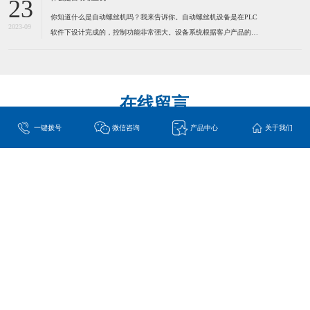
23
LED灯串，视频音频线插头，耳机线，电脑数据线，小型线路板及
你知道什么是自动螺丝机吗？我来告诉你。自动螺丝机设备是在PLC
2023-09
软件下设计完成的，控制功能非常强大。设备系统根据客户产品的实
际情况而定制，满足工业自动化的品质和效率要求。本系统应用气动
及PLC技术来实现自动化操作，减少人手，提高效率，确保产品质
量。通过自动化操作方法，全面提高各种产品的生产效率、品质控
在线留言
一键拨号
微信咨询
产品中心
关于我们
立即提交