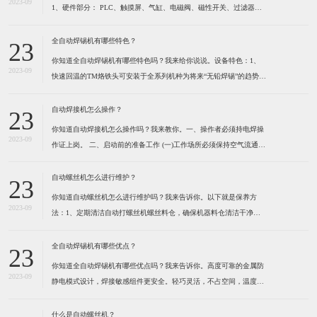
2023-09
1、硬件部分： PLC、触摸屏、气缸、电磁阀、磁性开关、过滤器及
调压阀、各种感应开关、保护光栅、计断器、按键开关、指示灯、报
警灯、空气开关、开关电源、风批、振动盘、系统设备箱、电箱、定
全自动焊锡机有哪些特色？
23
位夹具等组成。2、软件部分： 启动功能、自动
你知道全自动焊锡机有哪些特色吗？我来给你说说。设备特色：1、
2023-09
快速回温的TM烙铁头可安装于全系列机种为将来“无铅焊锡”的趋势所
设计 高精度的热电耦位于烙铁最前端，所以能感测到烙铁头前端温度
的细微变化。（1）六秒钟之内即可达到300℃。（2）卡式设计的烙
自动焊接机怎么操作？
23
铁头可快速更换并且方便容易。（3）烙铁形式多
你知道自动焊接机怎么操作吗？我来教你。一、操作者必须持电焊操
2023-09
作证上岗。 ​二、启动前的准备工作 (一)工作场所必须保持空气流通,
防止由于工作气体的使用而造成用户缺氧。 (二)不可在工作场所堆放
易燃物品,以防发生火灾。 (三)检查焊机外壳是否接地,电缆是否破
自动螺丝机怎么进行维护？
23
损。 (四)检查焊机各接线点是否松
你知道自动螺丝机怎么进行维护吗？我来告诉你。以下就是保养方
2023-09
法：1、定期清洁自动打螺丝机螺丝料仓，确保机器料仓清洁干净。
定期清洁送钉系统，确保送钉系统运行顺畅，建议定期在运动部份适
量加些润滑脂，保持通风,干燥。 2、定期清洁自动打螺丝机螺丝
全自动焊锡机有哪些优点？
23
轨道，确保螺丝在轨道内运行顺畅。因为有些螺丝是有打油的，用
你知道全自动焊锡机有哪些优点吗？我来告诉你。高度可靠的金属防
2023-09
静电模式设计，焊接敏感组件更安全。轻巧灵活，不占空间，温度，
送锡速度，锡点大小可调。操控容易新手二小时熟练，可节省50%人
力。为了健康请使用环保型无铅锡线。特别适合各类电子连接器，
什么是自动螺丝机？