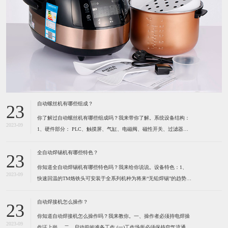
自动螺丝机有哪些组成？
23
你了解过自动螺丝机有哪些组成吗？我来带你了解。系统设备结构：
2023-09
1、硬件部分： PLC、触摸屏、气缸、电磁阀、磁性开关、过滤器及
调压阀、各种感应开关、保护光栅、计断器、按键开关、指示灯、报
警灯、空气开关、开关电源、风批、振动盘、系统设备箱、电箱、定
全自动焊锡机有哪些特色？
23
位夹具等组成。2、软件部分： 启动功能、自动
你知道全自动焊锡机有哪些特色吗？我来给你说说。设备特色：1、
2023-09
快速回温的TM烙铁头可安装于全系列机种为将来“无铅焊锡”的趋势所
设计 高精度的热电耦位于烙铁最前端，所以能感测到烙铁头前端温度
的细微变化。（1）六秒钟之内即可达到300℃。（2）卡式设计的烙
自动焊接机怎么操作？
23
铁头可快速更换并且方便容易。（3）烙铁形式多
你知道自动焊接机怎么操作吗？我来教你。一、操作者必须持电焊操
2023-09
作证上岗。 ​二、启动前的准备工作 (一)工作场所必须保持空气流通,