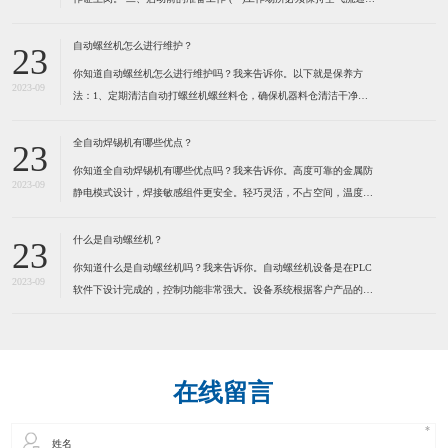
防止由于工作气体的使用而造成用户缺氧。 (二)不可在工作场所堆放
易燃物品,以防发生火灾。 (三)检查焊机外壳是否接地,电缆是否破
自动螺丝机怎么进行维护？
23
损。 (四)检查焊机各接线点是否松
你知道自动螺丝机怎么进行维护吗？我来告诉你。以下就是保养方
2023-09
法：1、定期清洁自动打螺丝机螺丝料仓，确保机器料仓清洁干净。
定期清洁送钉系统，确保送钉系统运行顺畅，建议定期在运动部份适
量加些润滑脂，保持通风,干燥。 2、定期清洁自动打螺丝机螺丝
全自动焊锡机有哪些优点？
23
轨道，确保螺丝在轨道内运行顺畅。因为有些螺丝是有打油的，用
你知道全自动焊锡机有哪些优点吗？我来告诉你。高度可靠的金属防
2023-09
静电模式设计，焊接敏感组件更安全。轻巧灵活，不占空间，温度，
送锡速度，锡点大小可调。操控容易新手二小时熟练，可节省50%人
力。为了健康请使用环保型无铅锡线。特别适合各类电子连接器，
什么是自动螺丝机？
23
LED灯串，视频音频线插头，耳机线，电脑数据线，小型线路板及
你知道什么是自动螺丝机吗？我来告诉你。自动螺丝机设备是在PLC
2023-09
软件下设计完成的，控制功能非常强大。设备系统根据客户产品的实
际情况而定制，满足工业自动化的品质和效率要求。本系统应用气动
及PLC技术来实现自动化操作，减少人手，提高效率，确保产品质
量。通过自动化操作方法，全面提高各种产品的生产效率、品质控
在线留言